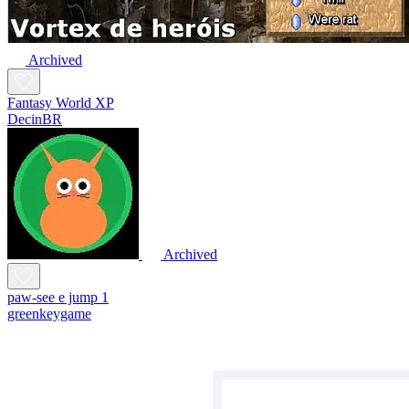
Archived
Fantasy World XP
DecinBR
Archived
paw-see e jump 1
greenkeygame