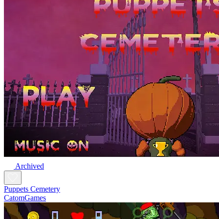
Archived
Puppets Cemetery
CatomGames