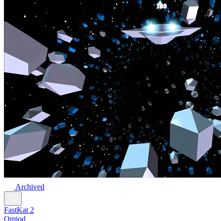
Archived
FastKat 2
Omiod