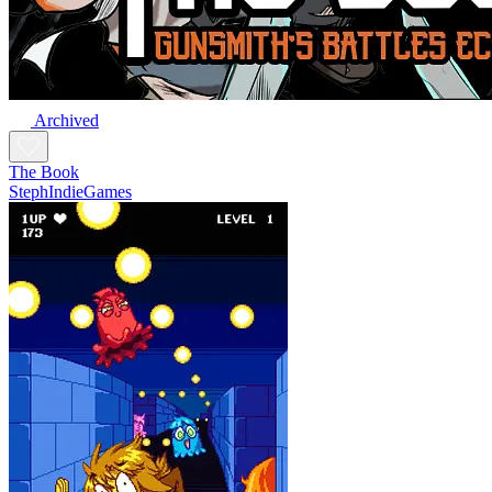
Archived
The Book
StephIndieGames