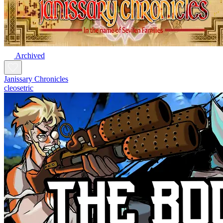
Archived
Janissary Chronicles
cleosetric