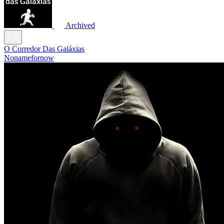
Archived
O Corredor Das Galáxias
Nonamefornow