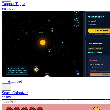
Tappo e Tappa
sergious
Archived
Space Colonizer
anshy