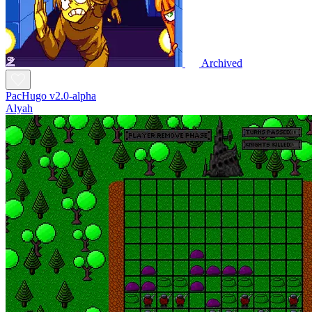
Archived
PacHugo v2.0-alpha
Alyah