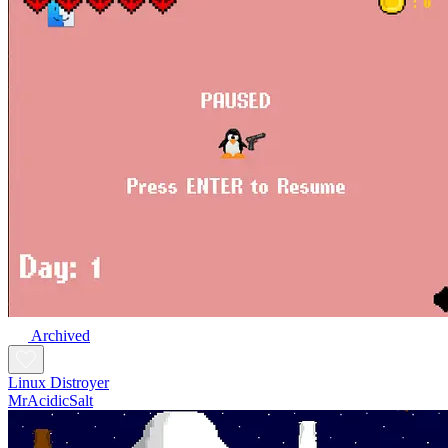
Archived
Linux Distroyer
MrAcidicSalt