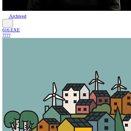
Archived
616.EXE
????