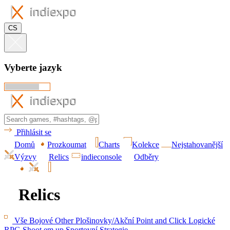
CS
Vyberte jazyk
Přihlásit se
Domů
Prozkoumat
Charts
Kolekce
Nejstahovanější
Výzvy
Relics
indieconsole
Odběry
Relics
Vše
Bojové
Other
Plošinovky/Akční
Point and Click
Logické
RPG
Shoot em up
Sportovní
Strategie