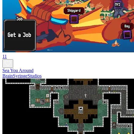
11
Sea You Around
BrainSyringeStudios