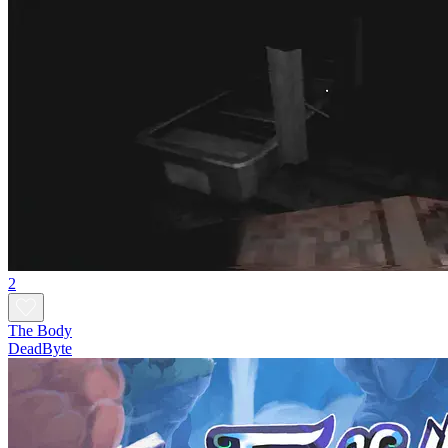
2
The Body
DeadByte