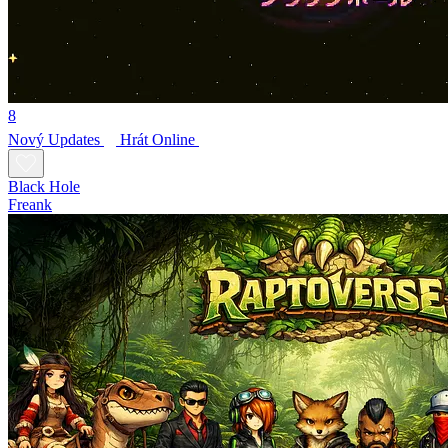
8
Nový
Updates
Hrát Online
Black Hole
Freank