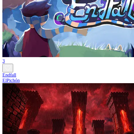
3
Endfall
ElPichón