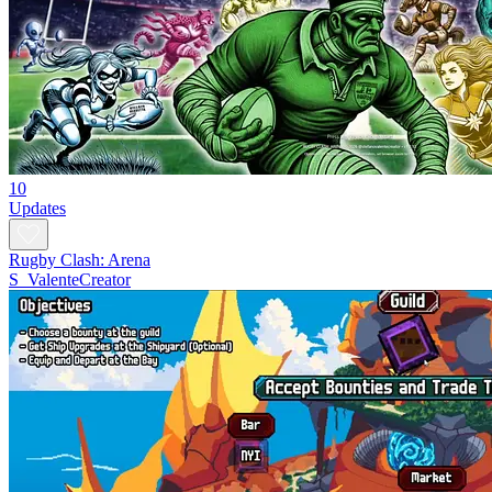
10
Updates
Rugby Clash: Arena
S_ValenteCreator