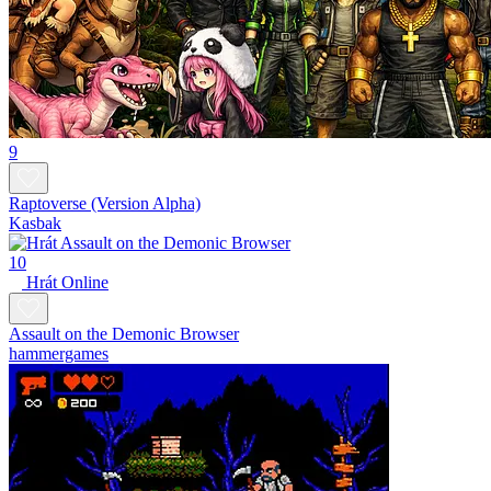
9
Raptoverse (Version Alpha)
Kasbak
10
Hrát Online
Assault on the Demonic Browser
hammergames