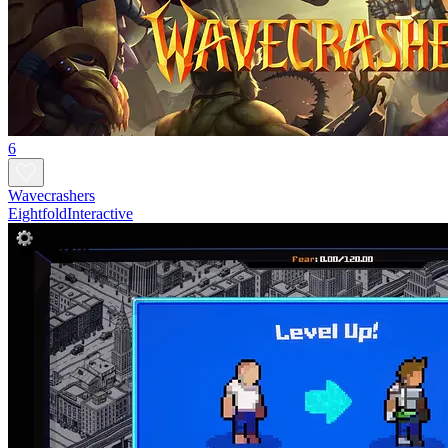
6
Wavecrashers
EightfoldInteractive