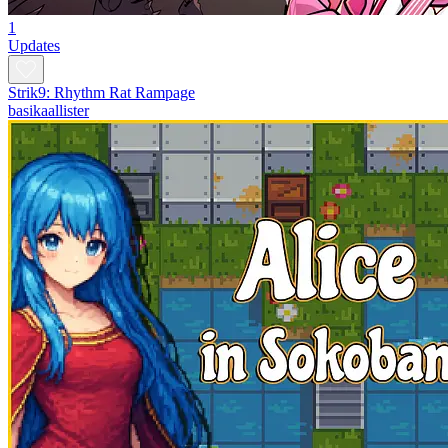
1
Updates
Strik9: Rhythm Rat Rampage
basikaallister