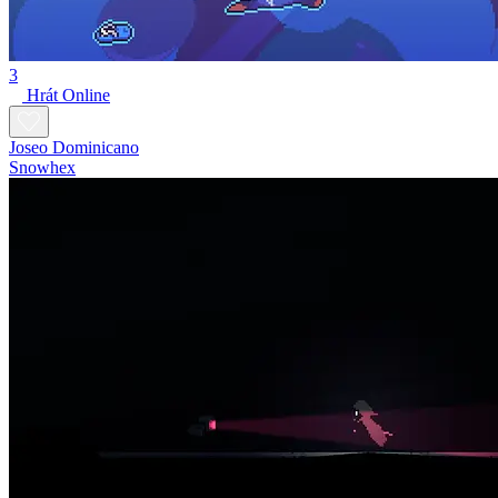
3
Hrát Online
Joseo Dominicano
Snowhex