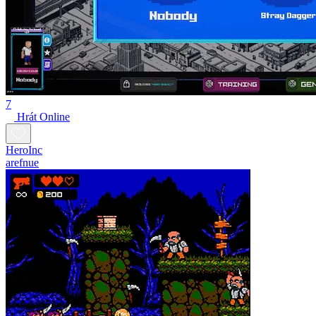
7
Hrát Online
HeroInc
arefnue