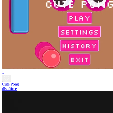
1
Cute Pong
dlsoftfree