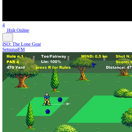
4
Hrát Online
ISO: The Lone Gear
SetsunaiFM