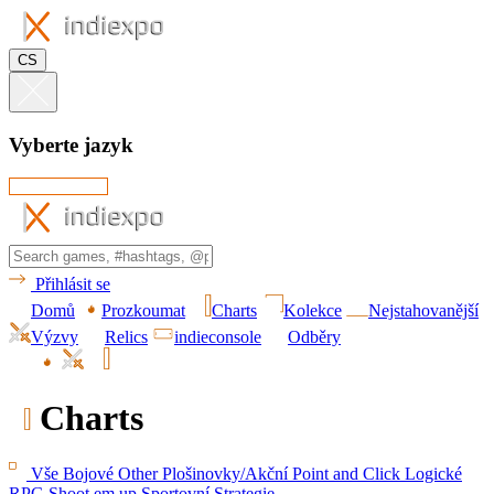
CS
Vyberte jazyk
Přihlásit se
Domů
Prozkoumat
Charts
Kolekce
Nejstahovanější
Výzvy
Relics
indieconsole
Odběry
Charts
Vše
Bojové
Other
Plošinovky/Akční
Point and Click
Logické
RPG
Shoot em up
Sportovní
Strategie