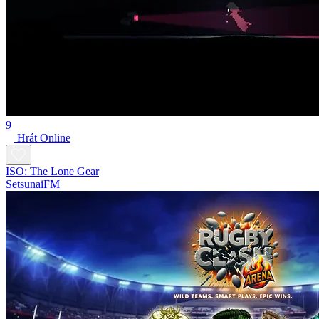
9
Hrát Online
ISO: The Lone Gear
SetsunaiFM