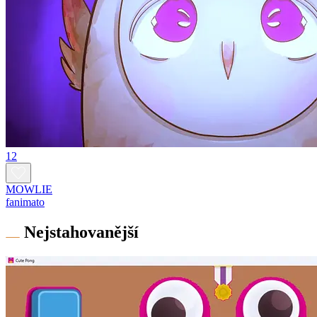
12
MOWLIE
fanimato
Nejstahovanější