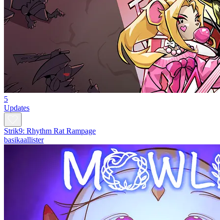
5
Updates
Strik9: Rhythm Rat Rampage
basikaallister