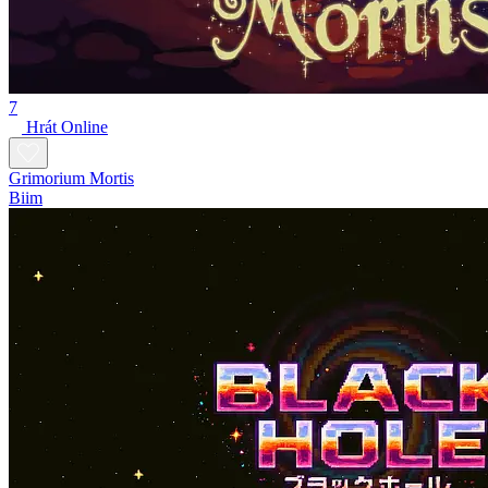
7
Hrát Online
Grimorium Mortis
Biim