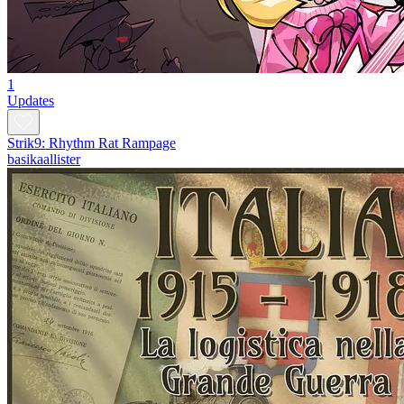
1
Updates
Strik9: Rhythm Rat Rampage
basikaallister