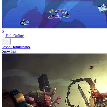
5
Hrát Online
Joseo Dominicano
Snowhex