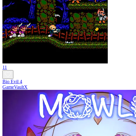
11
Bio Evil 4
GameVaultX