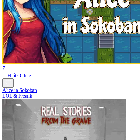
7
Hrát Online
Alice in Sokoban
LOL & Freank