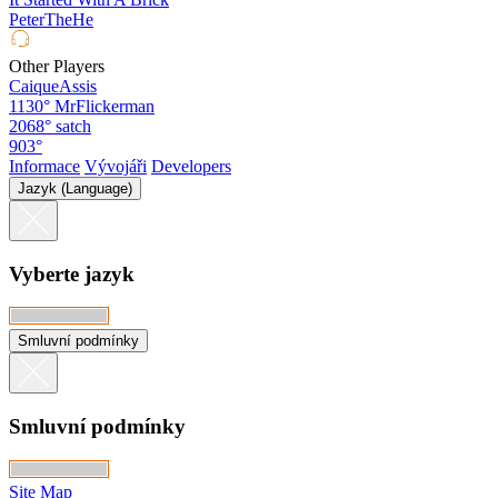
PeterTheHe
Other Players
CaiqueAssis
1130°
MrFlickerman
2068°
satch
903°
Informace
Vývojáři
Developers
Jazyk (Language)
Vyberte jazyk
Smluvní podmínky
Smluvní podmínky
Site Map