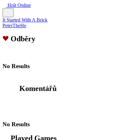
Hrát Online
It Started With A Brick
PeterTheHe
Odběry
No Results
Komentářů
No Results
Played Games