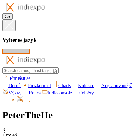
CS
Vyberte jazyk
Přihlásit se
Domů
Prozkoumat
Charts
Kolekce
Nejstahovanější
Výzvy
Relics
indieconsole
Odběry
PeterTheHe
3
Úroveň