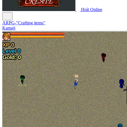
Hrát Online
ARPG-"Crafting items"
Kamaji