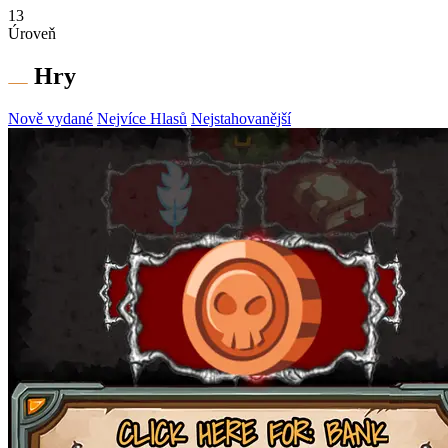
13
Úroveň
Hry
Nově vydané
Nejvíce Hlasů
Nejstahovanější