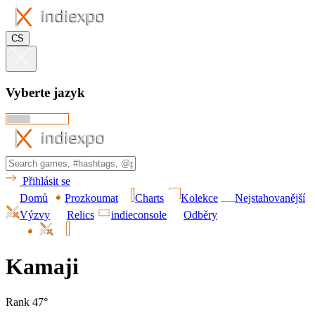
CS
Vyberte jazyk
Přihlásit se
Domů
Prozkoumat
Charts
Kolekce
Nejstahovanější
Výzvy
Relics
indieconsole
Odběry
Kamaji
Rank 47°