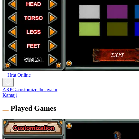
Hrát Online
ARPG-customize the avatar
Kamaji
Played Games