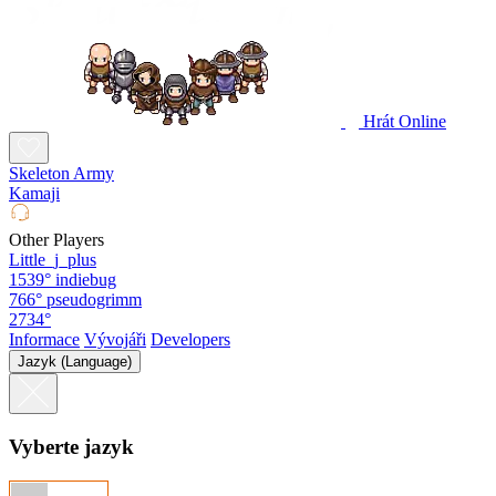
Hrát Online
Skeleton Army
Kamaji
Other Players
Little_j_plus
1539°
indiebug
766°
pseudogrimm
2734°
Informace
Vývojáři
Developers
Jazyk (Language)
Vyberte jazyk