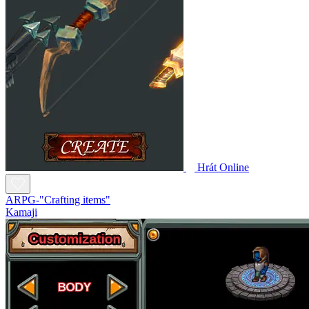
Hrát Online
ARPG-"Crafting items"
Kamaji