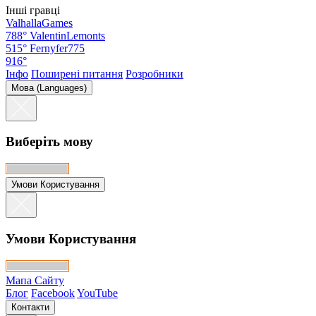
Інші гравці
ValhallaGames
788°
ValentinLemonts
515°
Fernyfer775
916°
Інфо
Поширені питання
Розробники
Мова (Languages)
Виберіть мову
Умови Користування
Умови Користування
Мапа Сайту
Блог
Facebook
YouTube
Контакти