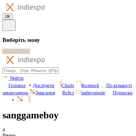
UK
Виберіть мову
Увійти
Головна
Дослідити
Charts
Колекції
По кількості
завантажень
Змагання
Relics
indieconsole
Підписки
sanggameboy
4
Рівень