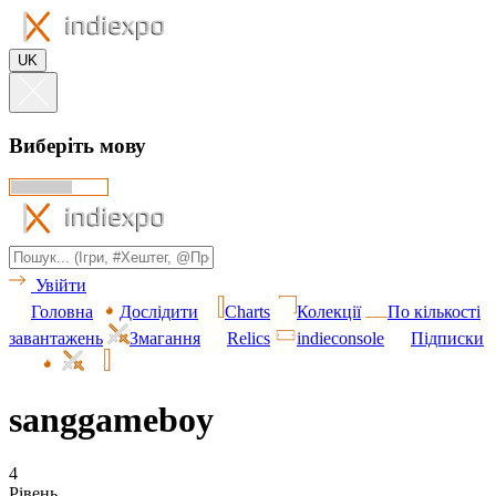
UK
Виберіть мову
Увійти
Головна
Дослідити
Charts
Колекції
По кількості
завантажень
Змагання
Relics
indieconsole
Підписки
sanggameboy
4
Рівень