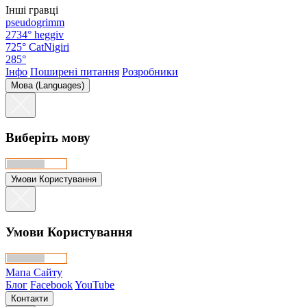
Інші гравці
pseudogrimm
2734°
heggiv
725°
CatNigiri
285°
Інфо
Поширені питання
Розробники
Мова (Languages)
Виберіть мову
Умови Користування
Умови Користування
Мапа Сайту
Блог
Facebook
YouTube
Контакти