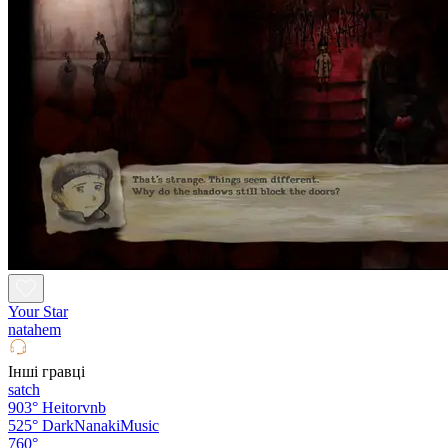
Your Star
natahem
Інші гравці
satch
903°
Heitorvnb
525°
DarkNanakiMusic
760°