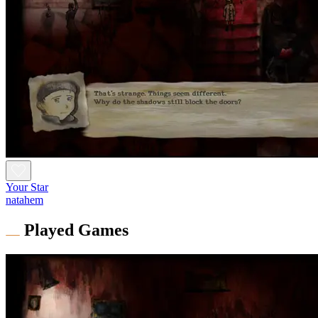
Your Star
natahem
Played Games