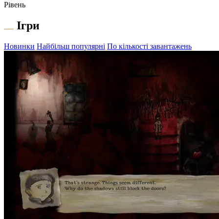
Рівень
Ігри
Новинки
Найбільш популярні
По кількості завантажень