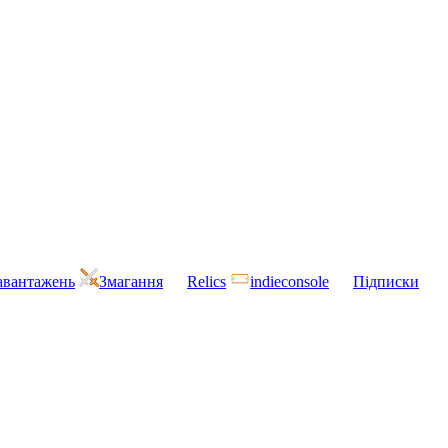
завантажень
Змагання
Relics
indieconsole
Підписки