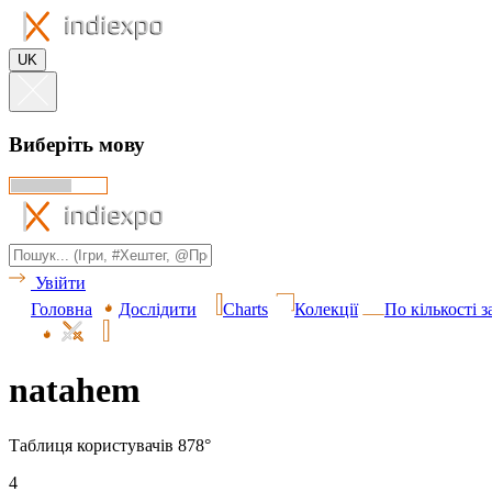
UK
Виберіть мову
Увійти
Головна
Дослідити
Charts
Колекції
По кількості 
natahem
Таблиця користувачів 878°
4