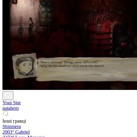
Your Star
natahem
Інші гравці
Shinmera
2003°
Gabriel