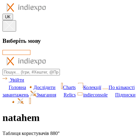
UK
Виберіть мову
Увійти
Головна
Дослідити
Charts
Колекції
По кількості
завантажень
Змагання
Relics
indieconsole
Підписки
natahem
Таблиця користувачів 880°