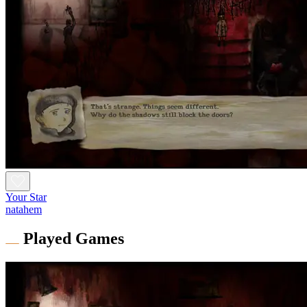
Your Star
natahem
Played Games