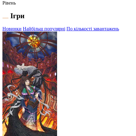
Рівень
Ігри
Новинки
Найбільш популярні
По кількості завантажень