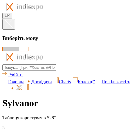
UK
Виберіть мову
Увійти
Головна
Дослідити
Charts
Колекції
По кількості 
Sylvanor
Таблиця користувачів 528°
5