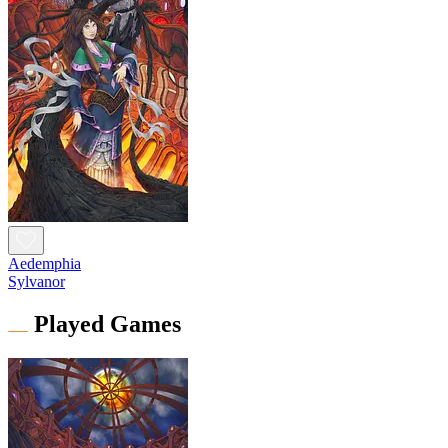
Aedemphia
Sylvanor
Played Games