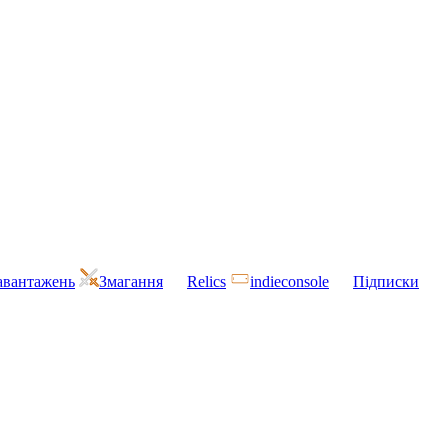
завантажень
Змагання
Relics
indieconsole
Підписки