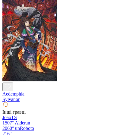
Aedemphia
Sylvanor
Інші гравці
JoãoTS
1507°
Alderan
2060°
unRoboto
216°