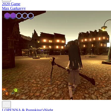
2020 Game
Max Garkavyy
LOPENNA & Pumpking'sNight