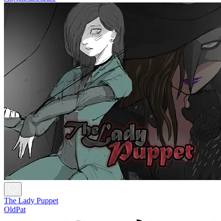
The Lady Puppet
OldPat