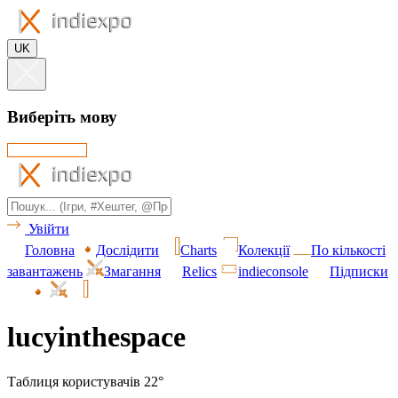
UK
Виберіть мову
Увійти
Головна
Дослідити
Charts
Колекції
По кількості
завантажень
Змагання
Relics
indieconsole
Підписки
lucyinthespace
Таблиця користувачів 22°