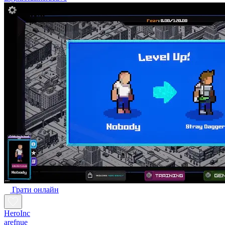
Грати онлайн
HeroInc
arefnue