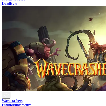
DeadByte
Wavecrashers
EightfoldInteractive