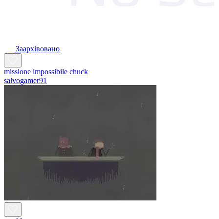
Заархівовано
missione impossibile chuck
salvogamer91