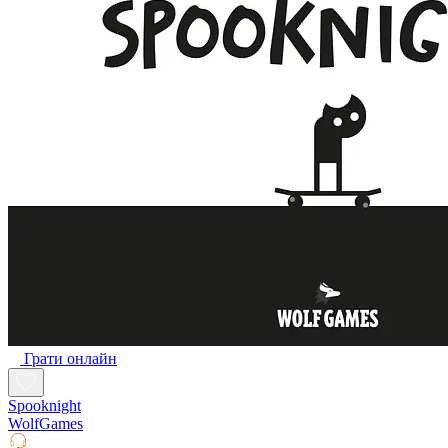
Грати онлайн
Spooknight
WolfGames