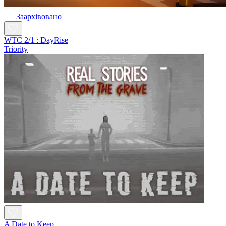
Заархівовано
WTC 2/1 : DayRise
Triority
A Date to Keep