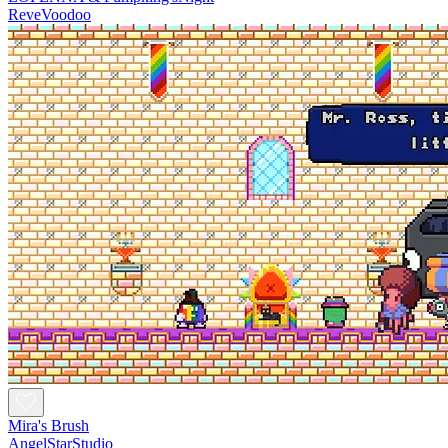
ReveVoodoo
Mira's Brush
AngelStarStudio