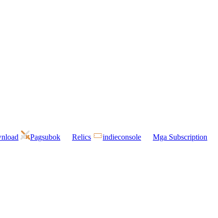
wnload
Pagsubok
Relics
indieconsole
Mga Subscription