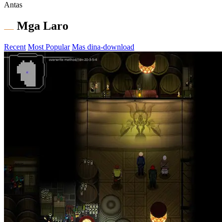
Antas
Mga Laro
Recent
Most Popular
Mas dina-download