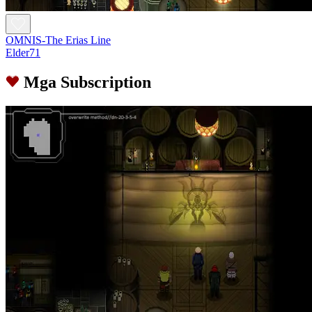
OMNIS-The Erias Line
Elder71
Mga Subscription