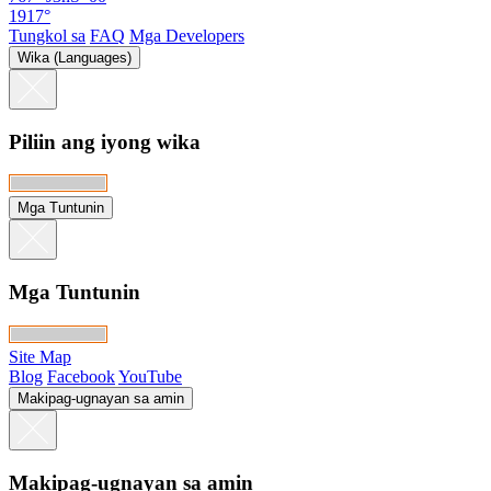
1917°
Tungkol sa
FAQ
Mga Developers
Wika (Languages)
Piliin ang iyong wika
Mga Tuntunin
Mga Tuntunin
Site Map
Blog
Facebook
YouTube
Makipag-ugnayan sa amin
Makipag-ugnayan sa amin