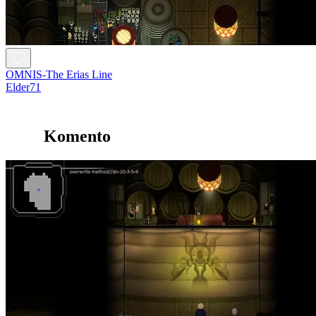
OMNIS-The Erias Line
Elder71
Komento