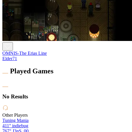
OMNIS-The Erias Line
Elder71
Played Games
No Results
Other Players
Tuning Mania
411°
indiebug
767°
J3nS_00