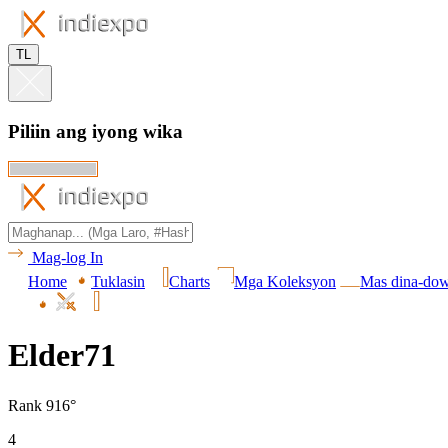
TL
Piliin ang iyong wika
Mag-log In
Home
Tuklasin
Charts
Mga Koleksyon
Mas dina-do
Elder71
Rank 916°
4