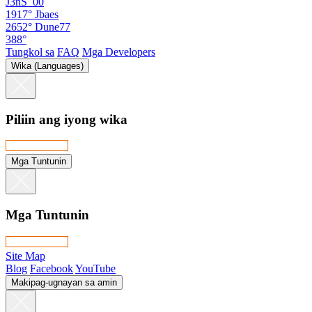
J3nS_00
1917°
Jbaes
2652°
Dune77
388°
Tungkol sa
FAQ
Mga Developers
Wika (Languages)
Piliin ang iyong wika
Mga Tuntunin
Mga Tuntunin
Site Map
Blog
Facebook
YouTube
Makipag-ugnayan sa amin