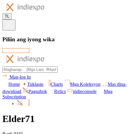
TL
Piliin ang iyong wika
Mag-log In
Home
Tuklasin
Charts
Mga Koleksyon
Mas dina-
download
Pagsubok
Relics
indieconsole
Mga
Subscription
Elder71
Rank 916°