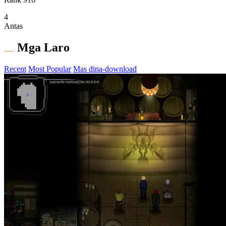
4
Antas
Mga Laro
Recent
Most Popular
Mas dina-download