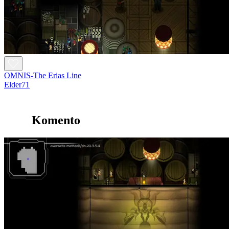
OMNIS-The Erias Line
Elder71
Komento