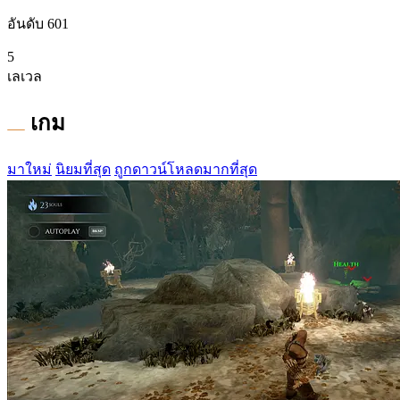
อันดับ 601
5
เลเวล
เกม
มาใหม่
นิยมที่สุด
ถูกดาวน์โหลดมากที่สุด