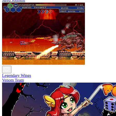
Jared Johnson
Legendary Wings
Venom Team