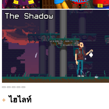
ไฮไลท์