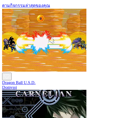
ตามกิจกรรมล่าสุดของคุณ
Dragon Ball U.S.D.
Domyssj