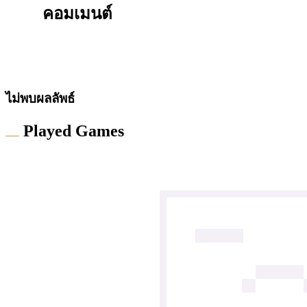
คอมเมนต์
ไม่พบผลลัพธ์
Played Games