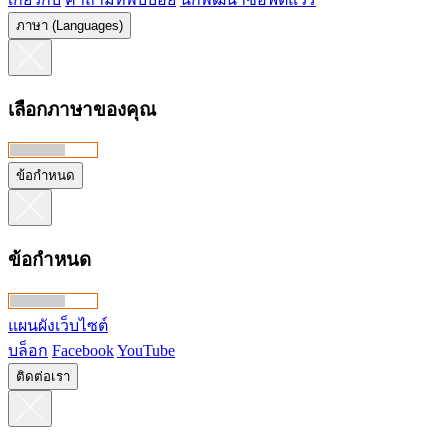
ภาษา (Languages)
เลือกภาษาของคุณ
ข้อกำหนด
ข้อกำหนด
แผนผังเว็บไซต์
บล็อก
Facebook
YouTube
ติดต่อเรา