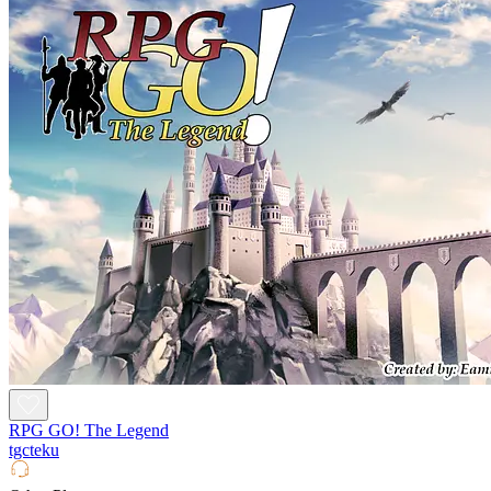
RPG GO! The Legend
tgcteku