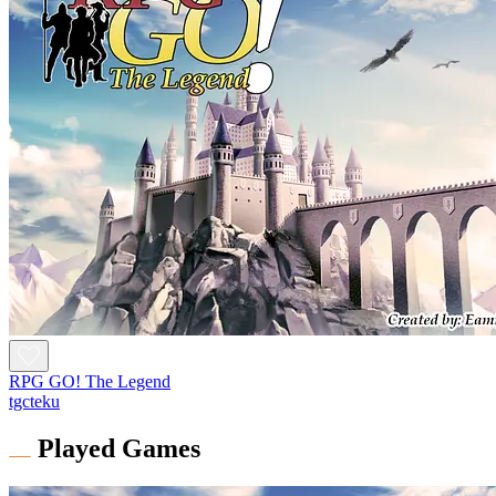
RPG GO! The Legend
tgcteku
Played Games