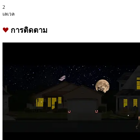
2
เลเวล
การติดตาม