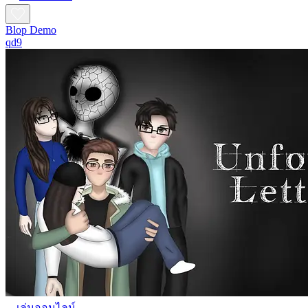
Blop Demo
qd9
เล่นออนไลน์