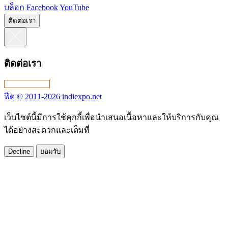
บล็อก
Facebook
YouTube
ติดต่อเรา
ติดต่อเรา
ฟีด
© 2011-2026 indiexpo.net
เว็บไซต์นี้มีการใช้คุกกี้เพื่อนำเสนอเนื้อหาและให้บริการกับคุณ
ได้อย่างสะดวกและเต็มที่
Decline
ยอมรับ