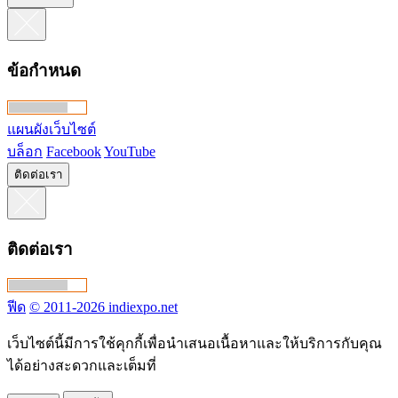
ข้อกำหนด
แผนผังเว็บไซต์
บล็อก
Facebook
YouTube
ติดต่อเรา
ติดต่อเรา
ฟีด
© 2011-2026 indiexpo.net
เว็บไซต์นี้มีการใช้คุกกี้เพื่อนำเสนอเนื้อหาและให้บริการกับคุณ
ได้อย่างสะดวกและเต็มที่