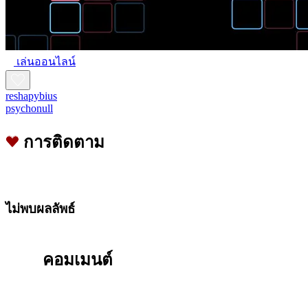
เล่นออนไลน์
reshapybius
psychonull
การติดตาม
ไม่พบผลลัพธ์
คอมเมนต์