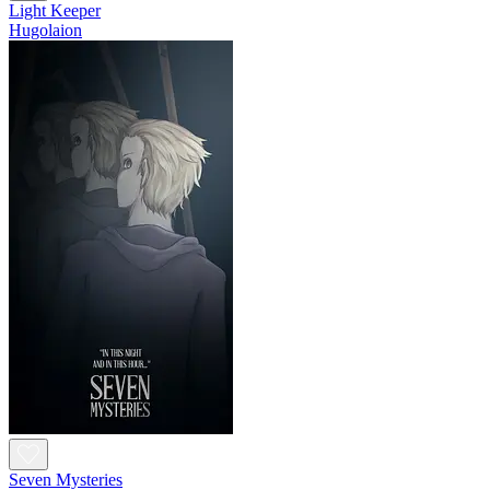
Light Keeper
Hugolaion
Seven Mysteries