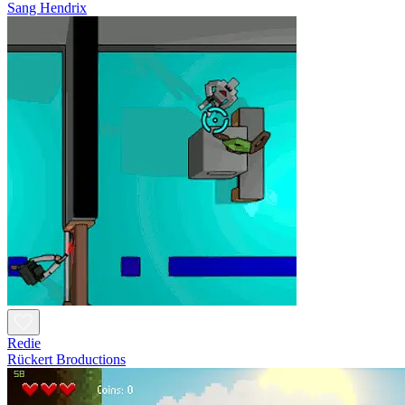
Sang Hendrix
Redie
Rückert Broductions