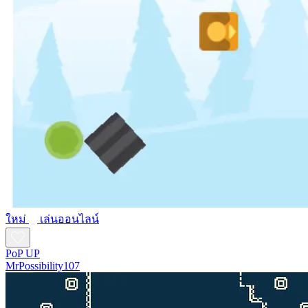
ใหม่
เล่นออนไลน์
PoP UP
MrPossibility107