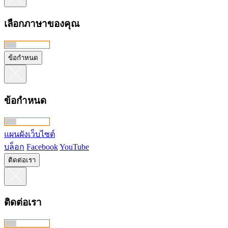
เลือกภาษาของคุณ
ข้อกำหนด
ข้อกำหนด
แผนผังเว็บไซต์
บล็อก
Facebook
YouTube
ติดต่อเรา
ติดต่อเรา