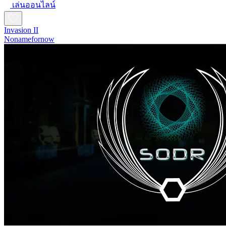
เล่นออนไลน์
Invasion II
Nonamefornow