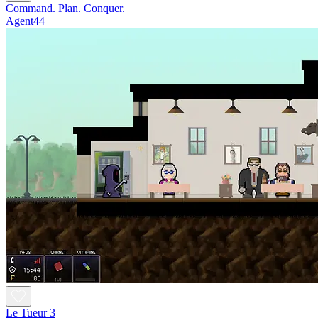
Command. Plan. Conquer.
Agent44
Le Tueur 3