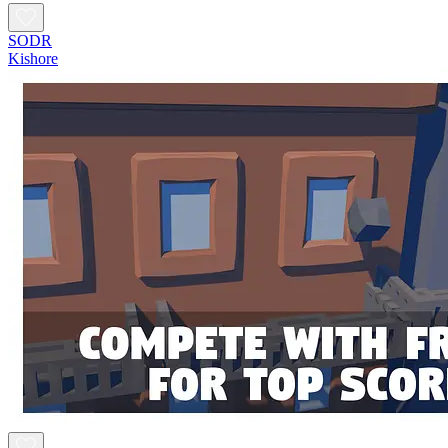
SODR
Kishore