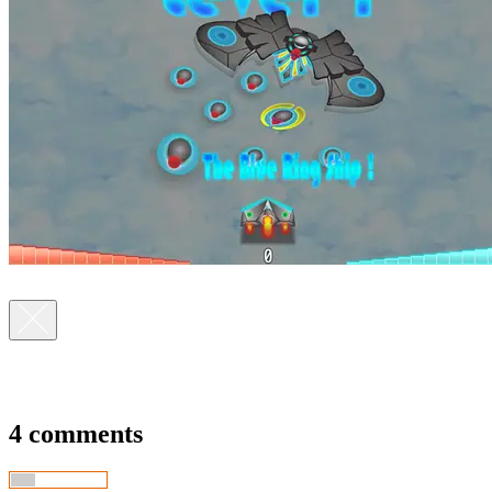
4 comments