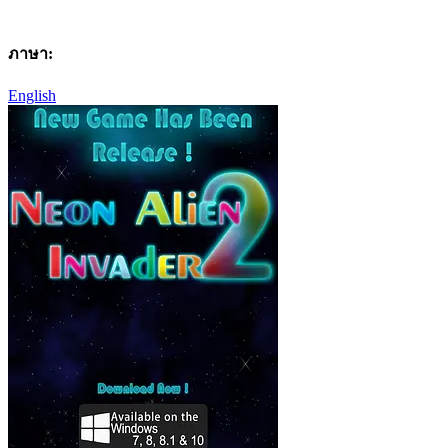
ภาษา:
English