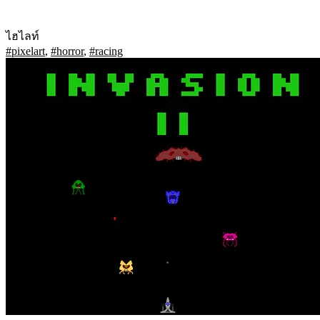
ไฮไลท์
#pixelart
,
#horror
,
#racing