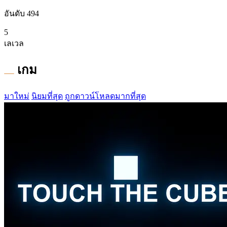
อันดับ 494
5
เลเวล
เกม
มาใหม่
นิยมที่สุด
ถูกดาวน์โหลดมากที่สุด