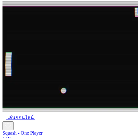
เล่นออนไลน์
Squash - One Player