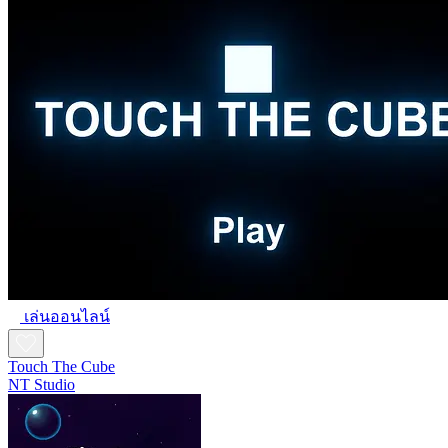
เล่นออนไลน์
Touch The Cube
NT Studio