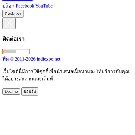
บล็อก
Facebook
YouTube
ติดต่อเรา
ติดต่อเรา
ฟีด
© 2011-2026 indiexpo.net
เว็บไซต์นี้มีการใช้คุกกี้เพื่อนำเสนอเนื้อหาและให้บริการกับคุณ
ได้อย่างสะดวกและเต็มที่
Decline
ยอมรับ