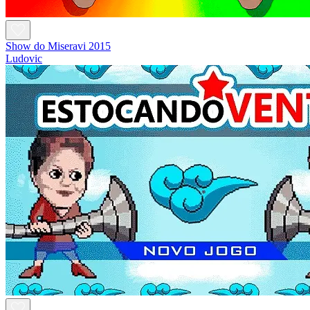
Show do Miseravi 2015
Ludovic