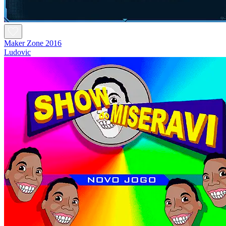
Maker Zone 2016
Ludovic