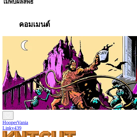
ไม่พบผลลัพธ์
คอมเมนต์
HooperVania
Linky439