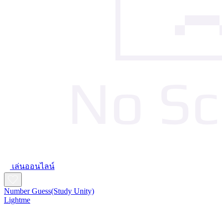
เล่นออนไลน์
Number Guess(Study Unity)
Lightme