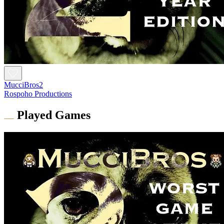
MucciBros2
Rospoho Productions
Played Games