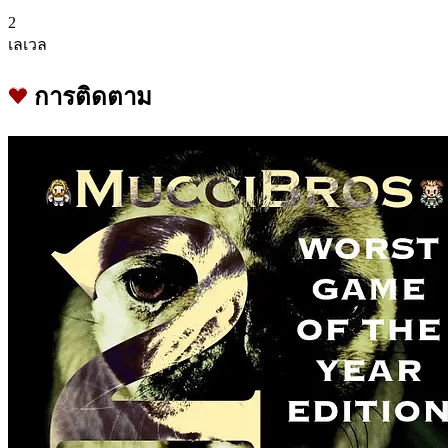
2
เลเวล
การติดตาม