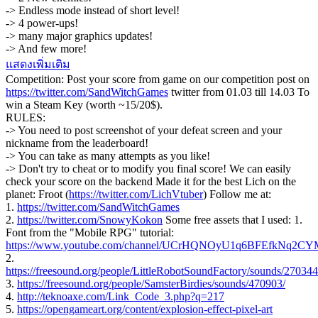
-> Endless mode instead of short level!
-> 4 power-ups!
-> many major graphics updates!
-> And few more!
แสดงเพิ่มเติม
Competition: Post your score from game on our competition post on
https://twitter.com/SandWitchGames
twitter from 01.03 till 14.03 To
win a Steam Key (worth ~15/20$).
RULES:
-> You need to post screenshot of your defeat screen and your
nickname from the leaderboard!
-> You can take as many attempts as you like!
-> Don't try to cheat or to modify you final score! We can easily
check your score on the backend Made it for the best Lich on the
planet: Froot (
https://twitter.com/LichVtuber
) Follow me at:
1.
https://twitter.com/SandWitchGames
2.
https://twitter.com/SnowyKokon
Some free assets that I used: 1.
Font from the "Mobile RPG" tutorial:
https://www.youtube.com/channel/UCrHQNOyU1q6BFEfkNq2C
2.
https://freesound.org/people/LittleRobotSoundFactory/sounds/270344
3.
https://freesound.org/people/SamsterBirdies/sounds/470903/
4.
http://teknoaxe.com/Link_Code_3.php?q=217
5.
https://opengameart.org/content/explosion-effect-pixel-art