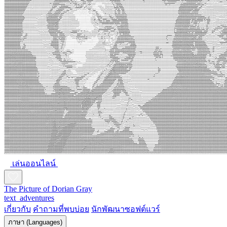
เล่นออนไลน์
The Picture of Dorian Gray
text_adventures
เกี่ยวกับ
คำถามที่พบบ่อย
นักพัฒนาซอฟต์แวร์
ภาษา (Languages)