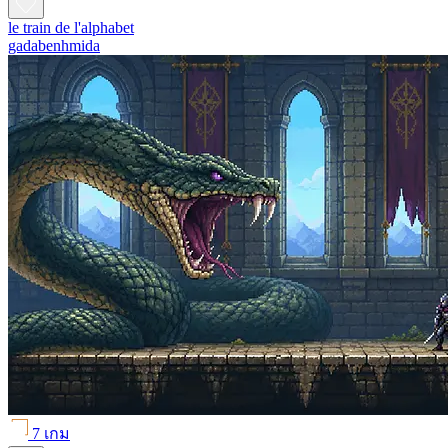
le train de l'alphabet
gadabenhmida
7 เกม