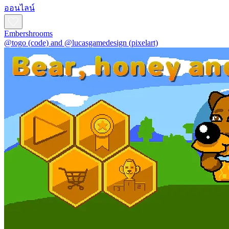
ออนไลน์
Embershrooms
@togo (code) and @lucasgamedesign (pixelart)