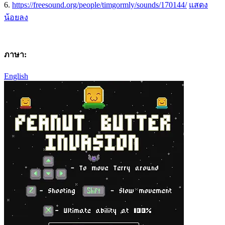
6.
https://freesound.org/people/timgormly/sounds/170144/
แสดง
น้อยลง
ภาษา:
English