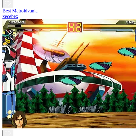
Best Metroidvania
xecebex