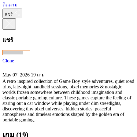
ติดตาม
แชร์
แชร์
Clone
May 07, 2026
19 เกม
A retro-inspired collection of Game Boy-style adventures, quiet road
trips, late-night handheld sessions, pixel memories & nostalgic
worlds frozen somewhere between childhood imagination and
classic portable gaming culture. These games capture the feeling of
staring out a car window while playing under dim streetlights,
discovering tiny pixel universes, hidden stories, peaceful
atmospheres and timeless emotions shaped by the golden era of
portable gaming.
เกม (19)