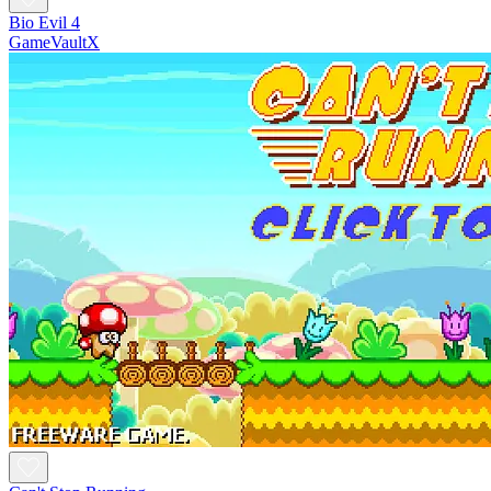
Bio Evil 4
GameVaultX