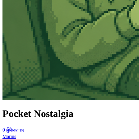
Pocket Nostalgia
0 ผู้ติดตาม
Marius