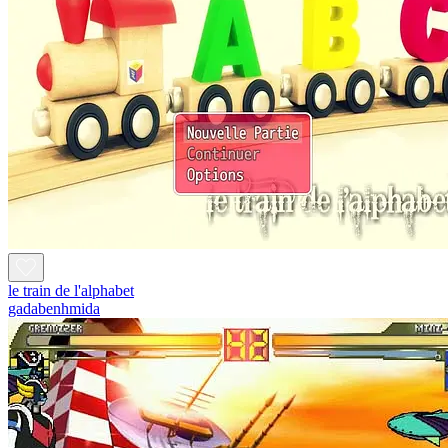
le train de l'alphabet
gadabenhmida