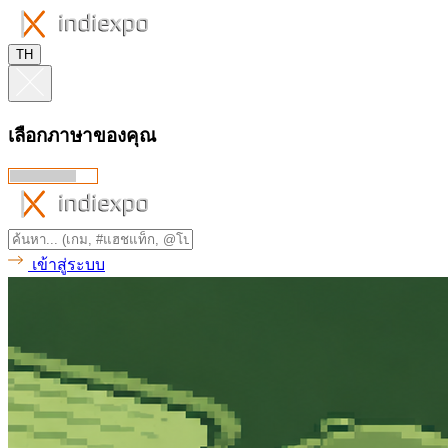
TH
เลือกภาษาของคุณ
เข้าสู่ระบบ