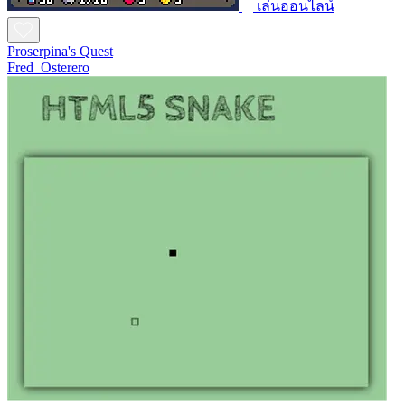
เล่นออนไลน์
Proserpina's Quest
Fred_Osterero