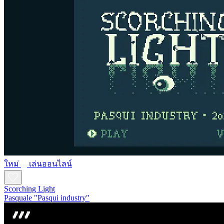
ใหม่
เล่นออนไลน์
Scorching Light
Pasquale "Pasqui industry"