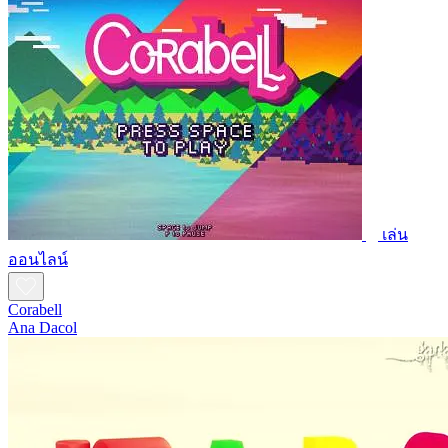
เล่น
ออนไลน์
Corabell
Ana Dacol