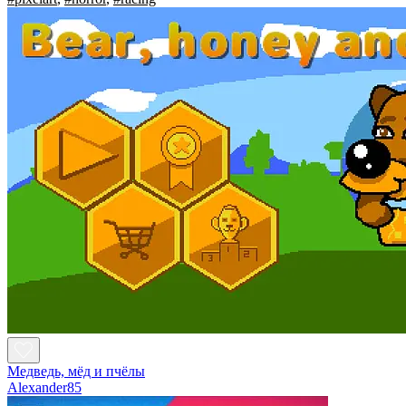
Медведь, мёд и пчёлы
Alexander85