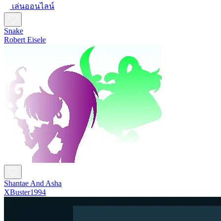
เล่นออนไลน์
Snake
Robert Eisele
Shantae And Asha
XBuster1994