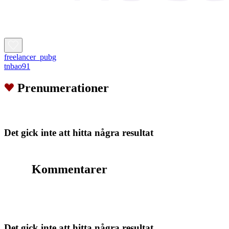
freelancer_pubg
tnbao91
Prenumerationer
Det gick inte att hitta några resultat
Kommentarer
Det gick inte att hitta några resultat