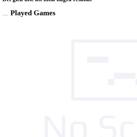
Played Games