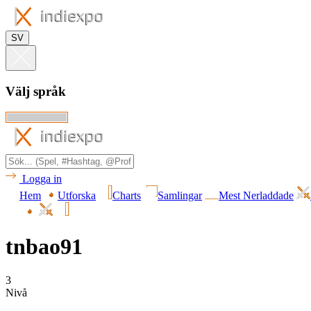
SV
Välj språk
Logga in
Hem
Utforska
Charts
Samlingar
Mest Nerladdade
tnbao91
3
Nivå