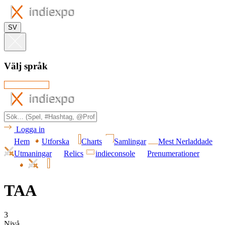
SV
Välj språk
Logga in
Hem
Utforska
Charts
Samlingar
Mest Nerladdade
Utmaningar
Relics
indieconsole
Prenumerationer
TAA
3
Nivå