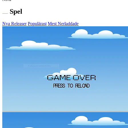
Spel
Nya Releaser
Populärast
Mest Nerladdade