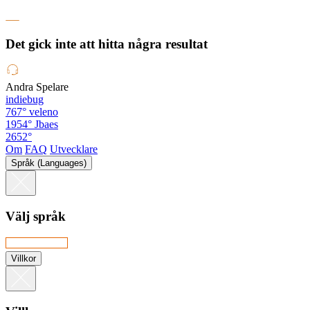
Det gick inte att hitta några resultat
Andra Spelare
indiebug
767°
veleno
1954°
Jbaes
2652°
Om
FAQ
Utvecklare
Språk (Languages)
Välj språk
Villkor