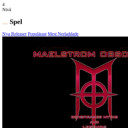
4
Nivå
Spel
Nya Releaser
Populärast
Mest Nerladdade