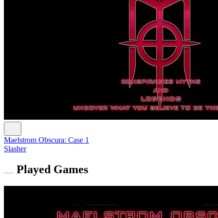
Maelstrom Obscura: Case 1
Slasher
Played Games