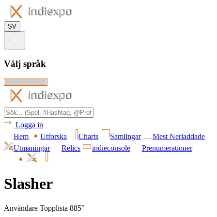
SV
Välj språk
Logga in
Hem
Utforska
Charts
Samlingar
Mest Nerladdade
Utmaningar
Relics
indieconsole
Prenumerationer
Slasher
Användare Topplista 885°