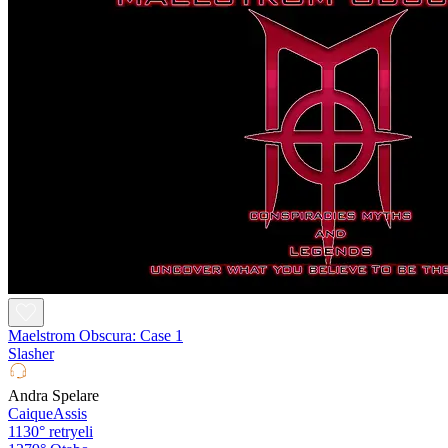
Maelstrom Obscura: Case 1
Slasher
Andra Spelare
CaiqueAssis
1130°
retryeli