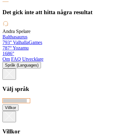
Det gick inte att hitta några resultat
Andra Spelare
Balthasaurus
793°
ValhallaGames
787°
Yozamu
1686°
Om
FAQ
Utvecklare
Språk (Languages)
Välj språk
Villkor
Villkor