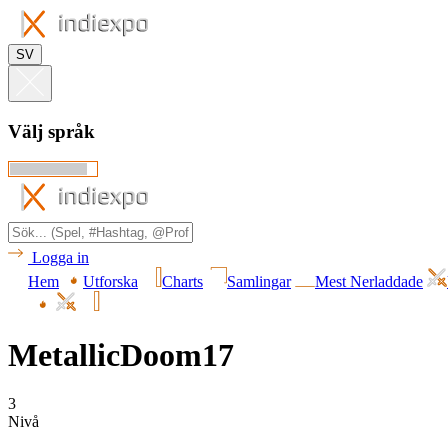
SV
Välj språk
Logga in
Hem
Utforska
Charts
Samlingar
Mest Nerladdade
MetallicDoom17
3
Nivå