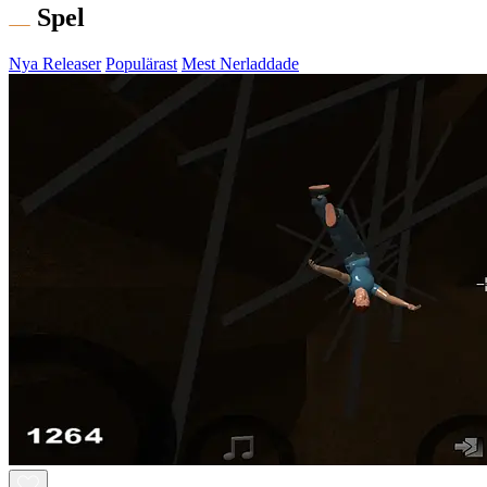
Spel
Nya Releaser
Populärast
Mest Nerladdade