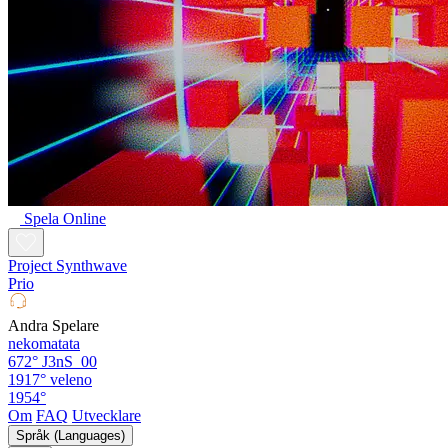
Spela Online
Project Synthwave
Prio
Andra Spelare
nekomatata
672°
J3nS_00
1917°
veleno
1954°
Om
FAQ
Utvecklare
Språk (Languages)