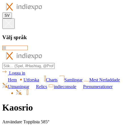
SV
Välj språk
Logga in
Hem
Utforska
Charts
Samlingar
Mest Nerladdade
Utmaningar
Relics
indieconsole
Prenumerationer
Kaosrio
Användare Topplista 585°