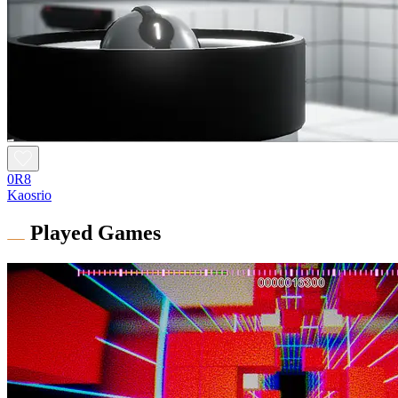
0R8
Kaosrio
Played Games