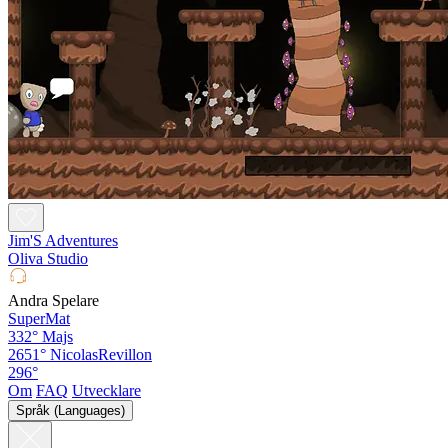
Jim'S Adventures
Oliva Studio
Andra Spelare
SuperMat
332°
Majs
2651°
NicolasRevillon
296°
Om
FAQ
Utvecklare
Språk (Languages)