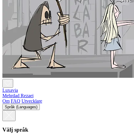
Luxavia
Mehrdad Rezaei
Om
FAQ
Utvecklare
Språk (Languages)
Välj språk