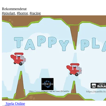
Rekommenderat
#pixelart
,
#horror
,
#racing
Spela Online