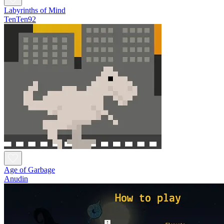
Labyrinths of Mind
TenTen92
Age of Garbage
Anudin