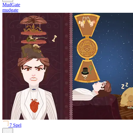
MudGate
mudgate
7 Spel