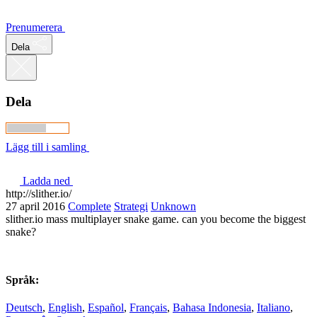
Prenumerera
Dela
Dela
Lägg till i samling
Ladda ned
http://slither.io/
27 april 2016
Complete
Strategi
Unknown
slither.io mass multiplayer snake game. can you become the biggest
snake?
Språk:
Deutsch
,
English
,
Español
,
Français
,
Bahasa Indonesia
,
Italiano
,