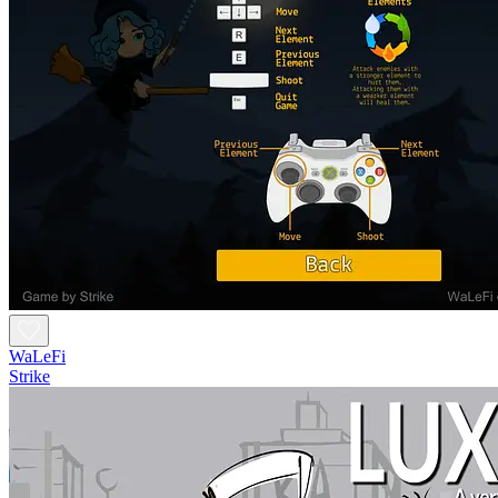
WaLeFi
Strike