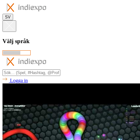
SV
Välj språk
Logga in