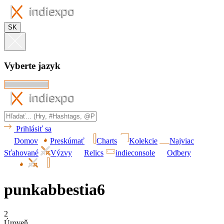
SK
Vyberte jazyk
Prihlásiť sa
Domov
Preskúmať
Charts
Kolekcie
Najviac
Sťahované
Výzvy
Relics
indieconsole
Odbery
punkabbestia6
2
Úroveň