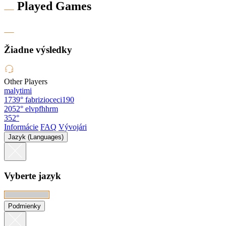
Played Games
Žiadne výsledky
Other Players
malytimi
1739°
fabrizioceci190
2052°
elvpfhhrm
352°
Informácie
FAQ
Vývojári
Jazyk (Languages)
Vyberte jazyk
Podmienky