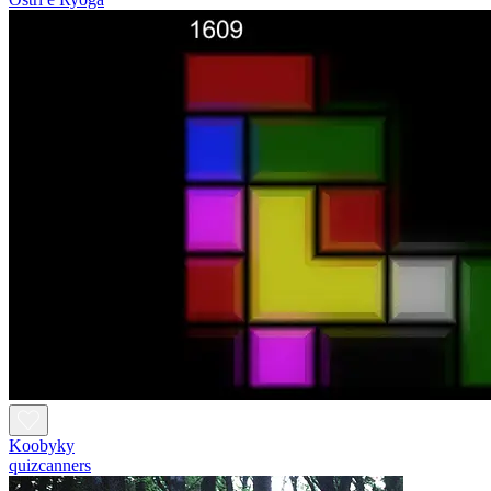
Koobyky
quizcanners