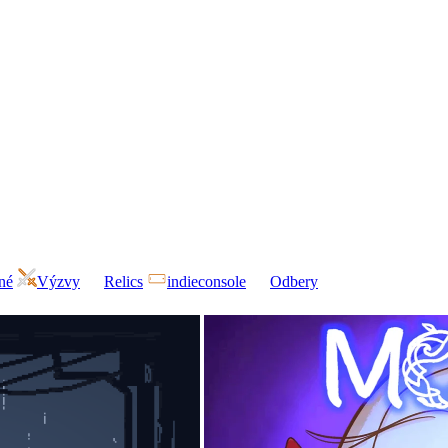
né
Výzvy
Relics
indieconsole
Odbery