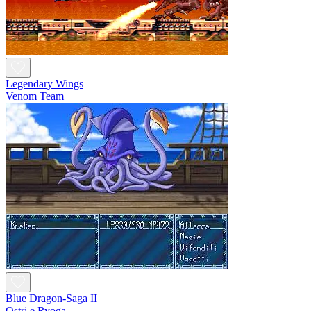
Legendary Wings
Venom Team
Blue Dragon-Saga II
Ostri e Ryoga