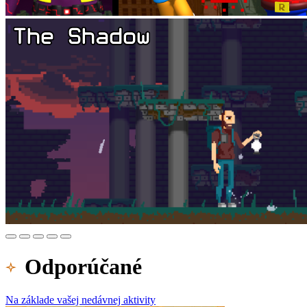
Odporúčané
Na základe vašej nedávnej aktivity