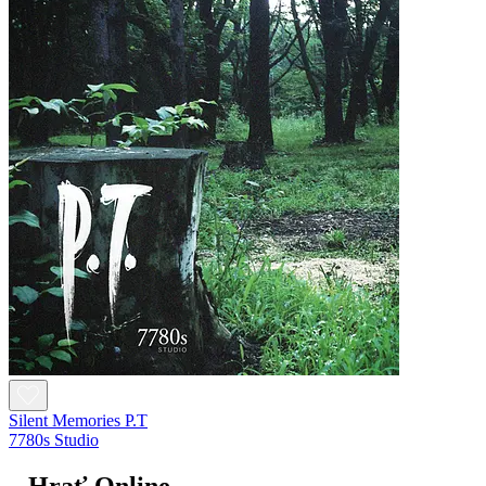
Silent Memories P.T
7780s Studio