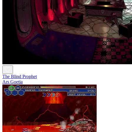
The Blind Prophet
Ars Goetia