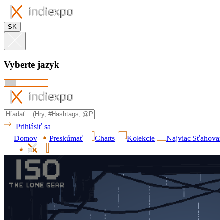
SK
Vyberte jazyk
Prihlásiť sa
Domov
Preskúmať
Charts
Kolekcie
Najviac Sťahova