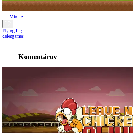
Minulé
Flying Pig
delesgames
Komentárov