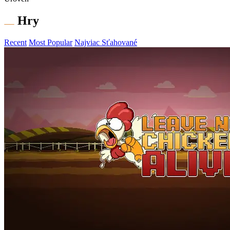
Hry
Recent
Most Popular
Najviac Sťahované