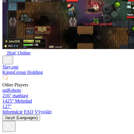
Hrať Online
Slay.one
KingsGroup Holding
Other Players
unRoboto
216°
mathiasj
1425°
Mehrdad
127°
Informácie
FAQ
Vývojári
Jazyk (Languages)