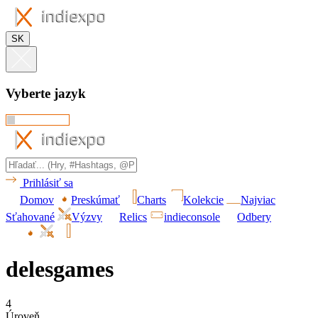
SK
Vyberte jazyk
Prihlásiť sa
Domov
Preskúmať
Charts
Kolekcie
Najviac
Sťahované
Výzvy
Relics
indieconsole
Odbery
delesgames
4
Úroveň