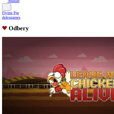
Minulé
Flying Pig
delesgames
Odbery