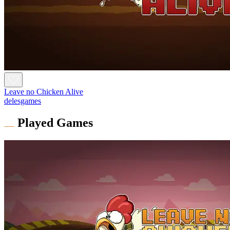
Leave no Chicken Alive
delesgames
Played Games