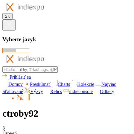
SK
Vyberte jazyk
Prihlásiť sa
Domov
Preskúmať
Charts
Kolekcie
Najviac
Sťahované
Výzvy
Relics
indieconsole
Odbery
ctroby92
3
Úroveň