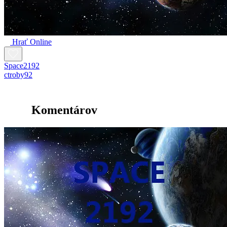
Hrať Online
Space2192
ctroby92
Komentárov