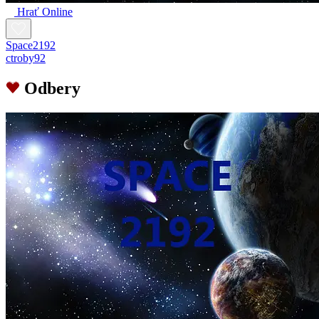
Hrať Online
Space2192
ctroby92
Odbery