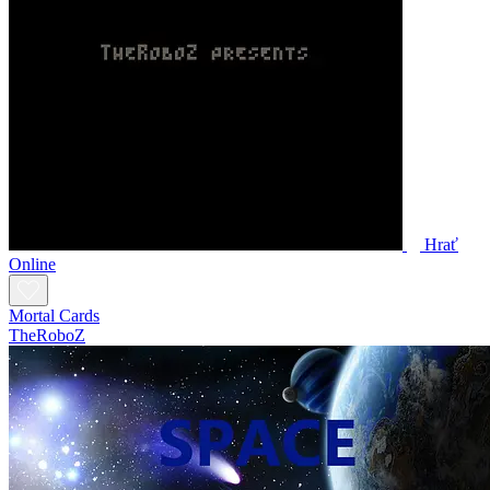
Hrať
Online
Mortal Cards
TheRoboZ