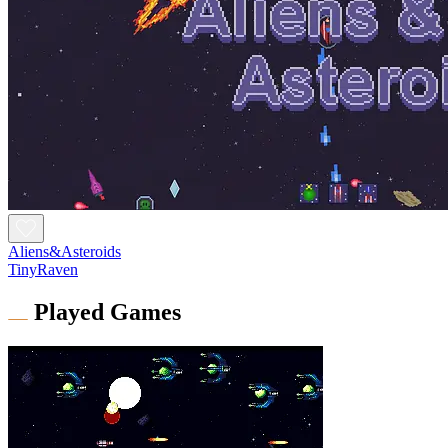
Aliens&Asteroids
TinyRaven
Played Games