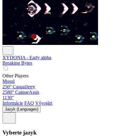
XYDONIA - Early alpha
Breaking Bytes
Other Players
Mosul
250°
CasualJerry
2580°
CaiqueAssis
1130°
Informácie
FAQ
Vývojári
Jazyk (Languages)
Vyberte jazyk