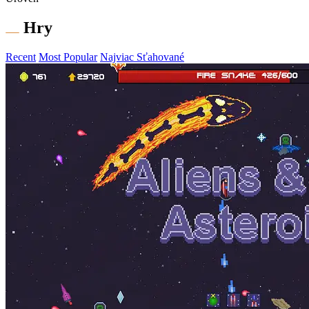
Hry
Recent
Most Popular
Najviac Sťahované