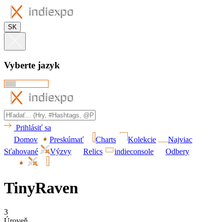
SK
Vyberte jazyk
Prihlásiť sa
Domov
Preskúmať
Charts
Kolekcie
Najviac
Sťahované
Výzvy
Relics
indieconsole
Odbery
TinyRaven
3
Úroveň