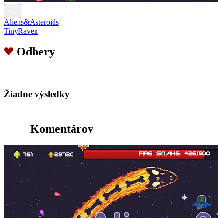
Aliens&Asteroids
TinyRaven
Odbery
Žiadne výsledky
Komentárov