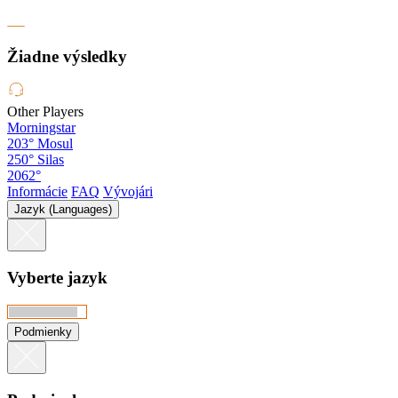
Žiadne výsledky
Other Players
Morningstar
203°
Mosul
250°
Silas
2062°
Informácie
FAQ
Vývojári
Jazyk (Languages)
Vyberte jazyk
Podmienky