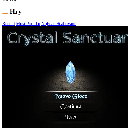
Hry
Recent
Most Popular
Najviac Sťahované