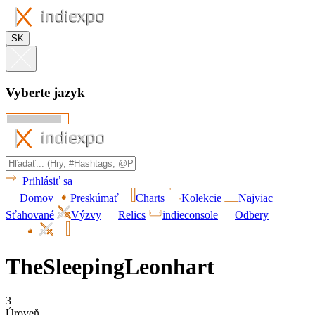
SK
Vyberte jazyk
Prihlásiť sa
Domov
Preskúmať
Charts
Kolekcie
Najviac
Sťahované
Výzvy
Relics
indieconsole
Odbery
TheSleepingLeonhart
3
Úroveň