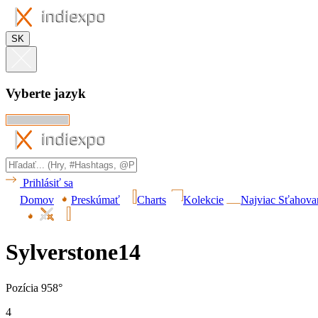
SK
Vyberte jazyk
Prihlásiť sa
Domov
Preskúmať
Charts
Kolekcie
Najviac Sťahova
Sylverstone14
Pozícia 958°
4