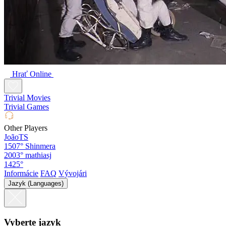
Hrať Online
Trivial Movies
Trivial Games
Other Players
JoãoTS
1507°
Shinmera
2003°
mathiasj
1425°
Informácie
FAQ
Vývojári
Jazyk (Languages)
Vyberte jazyk