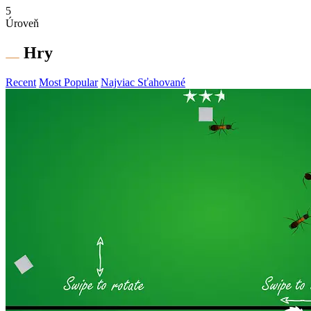
5
Úroveň
Hry
Recent
Most Popular
Najviac Sťahované