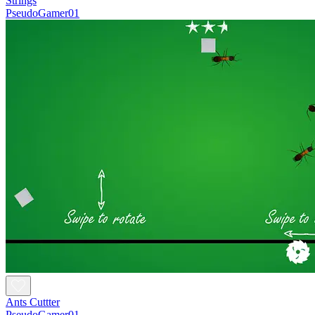
Strings
PseudoGamer01
Ants Cuttter
PseudoGamer01