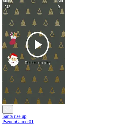
Santa rise up
PseudoGamer01