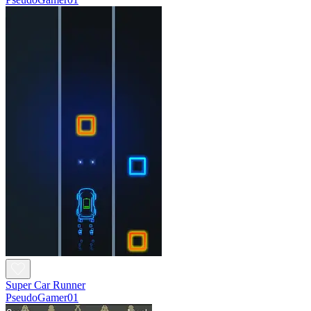
Super Car Runner
PseudoGamer01