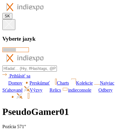
SK
Vyberte jazyk
Prihlásiť sa
Domov
Preskúmať
Charts
Kolekcie
Najviac
Sťahované
Výzvy
Relics
indieconsole
Odbery
PseudoGamer01
Pozícia 571°