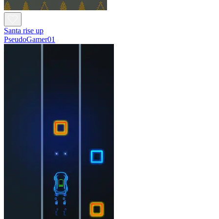
Santa rise up
PseudoGamer01