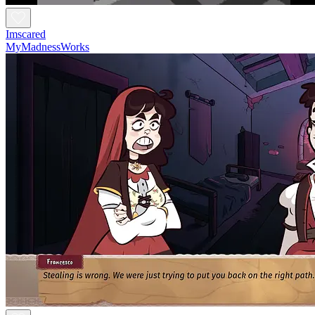
Imscared
MyMadnessWorks