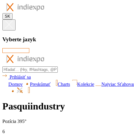
SK
Vyberte jazyk
Prihlásiť sa
Domov
Preskúmať
Charts
Kolekcie
Najviac Sťahova
Pasquiindustry
Pozícia 395°
6