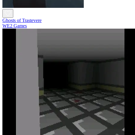
Ghosts of Trastevere
WE2 Games