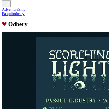
AdventureShip
Pasquiindustry
Odbery