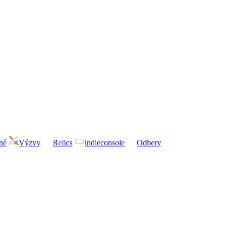
né
Výzvy
Relics
indieconsole
Odbery