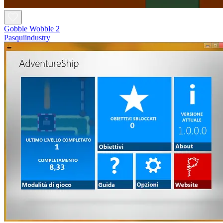
Gobble Wobble 2
Pasquiindustry