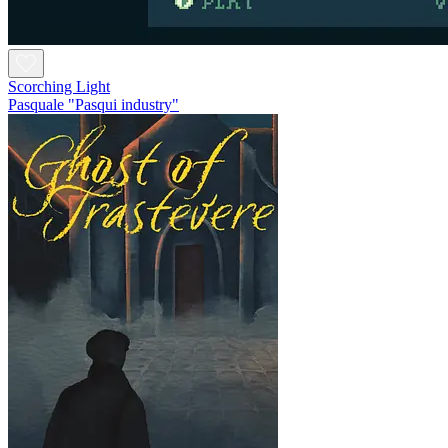
Scorching Light
Pasquale "Pasqui industry"