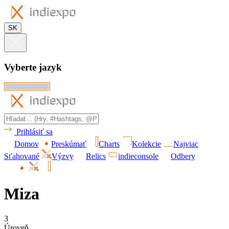
SK
Vyberte jazyk
Prihlásiť sa
Domov
Preskúmať
Charts
Kolekcie
Najviac
Sťahované
Výzvy
Relics
indieconsole
Odbery
Miza
3
Úroveň