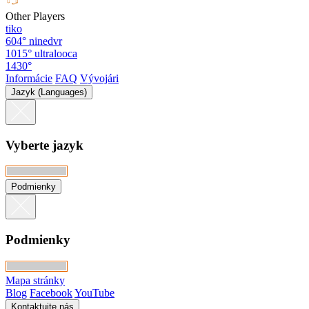
Other Players
tiko
604°
ninedvr
1015°
ultralooca
1430°
Informácie
FAQ
Vývojári
Jazyk (Languages)
Vyberte jazyk
Podmienky
Podmienky
Mapa stránky
Blog
Facebook
YouTube
Kontaktujte nás