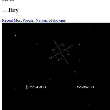
Hry
Recent
Most Popular
Najviac Sťahované