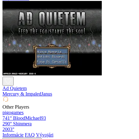
Ad Quietem
Mercury & ImpaledJanus
Other Players
pigogames
741°
BloodMichael93
290°
Shinmera
2003°
Informácie
FAQ
Vývojári