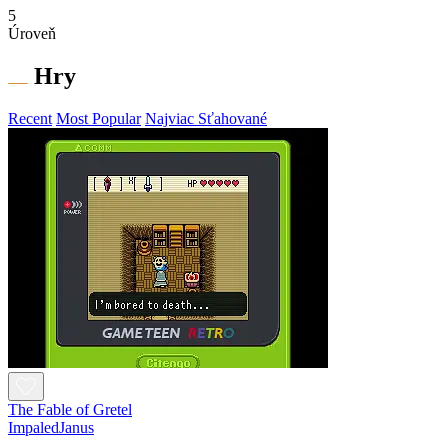
5
Úroveň
Hry
Recent
Most Popular
Najviac Sťahované
The Fable of Gretel
ImpaledJanus