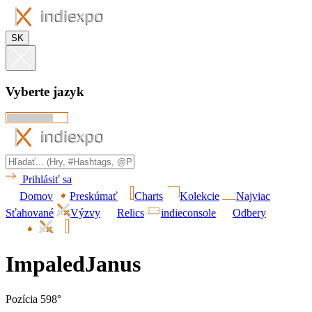
SK
Vyberte jazyk
Prihlásiť sa
Domov
Preskúmať
Charts
Kolekcie
Najviac
Sťahované
Výzvy
Relics
indieconsole
Odbery
ImpaledJanus
Pozícia 598°