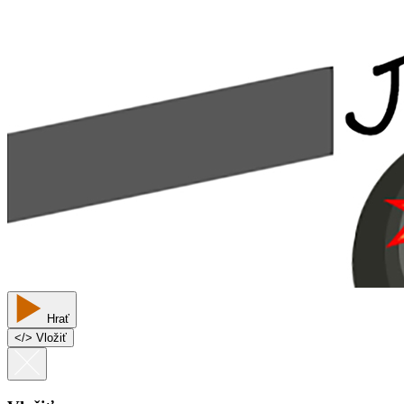
Hrať
<
/
> Vložiť