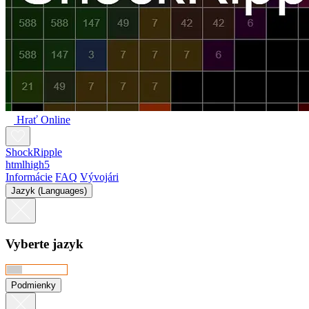
Hrať Online
ShockRipple
htmlhigh5
Informácie
FAQ
Vývojári
Jazyk (Languages)
Vyberte jazyk
Podmienky