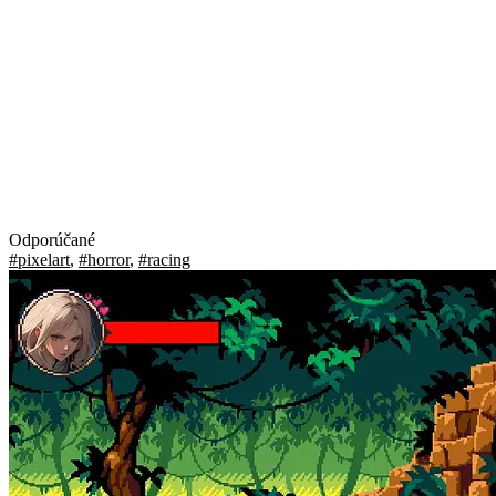
Odporúčané
#pixelart
,
#horror
,
#racing