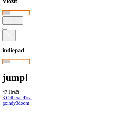
Vložiť
indiepad
jump!
47 Hráči
3 Odberateľov
goindy3doom