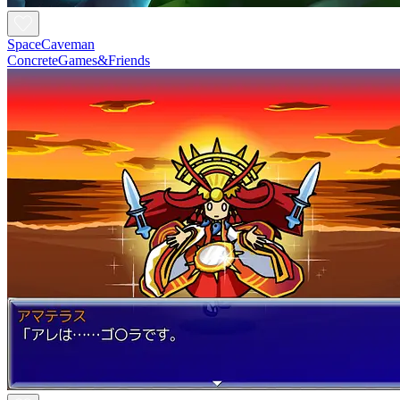
SpaceCaveman
ConcreteGames&Friends