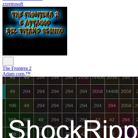
zxretrosoft
The Frontera 2
Adam corp.™