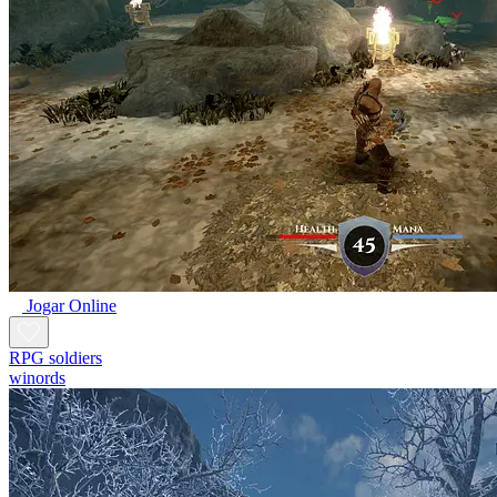
Jogar Online
RPG soldiers
winords