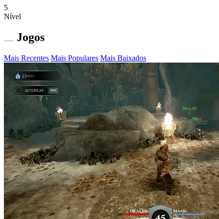
5
Nível
Jogos
Mais Recentes
Mais Populares
Mais Baixados