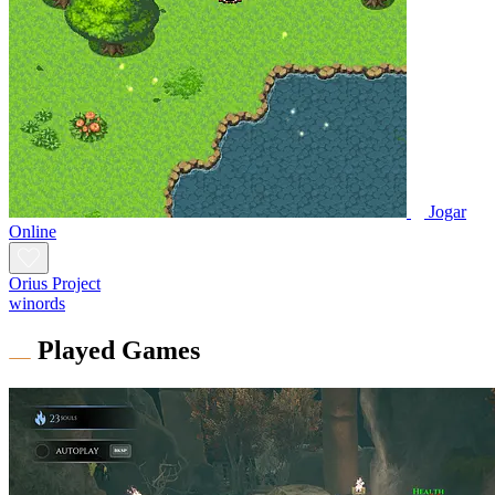
Jogar
Online
Orius Project
winords
Played Games