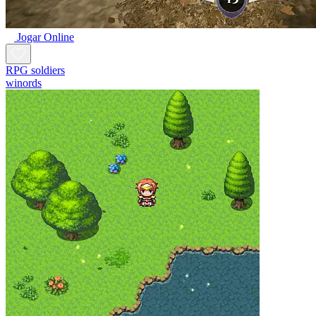
Jogar Online
RPG soldiers
winords