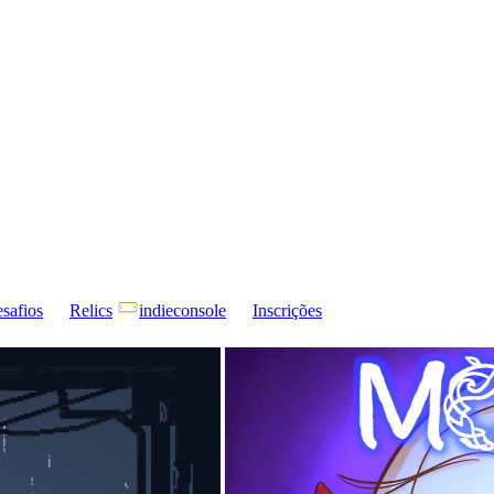
safios
Relics
indieconsole
Inscrições