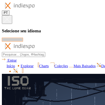
PT
Selecione seu idioma
Entrar
Início
Explorar
Charts
Coleções
Mais Baixados
De