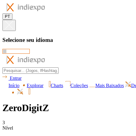
PT
Selecione seu idioma
Entrar
Início
Explorar
Charts
Coleções
Mais Baixados
De
ZeroDigitZ
3
Nível