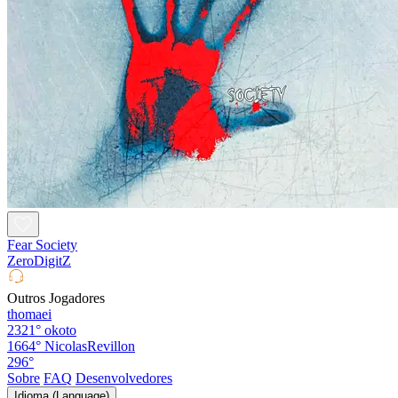
Fear Society
ZeroDigitZ
Outros Jogadores
thomaei
2321°
okoto
1664°
NicolasRevillon
296°
Sobre
FAQ
Desenvolvedores
Idioma (Language)