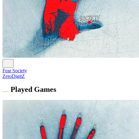
Fear Society
ZeroDigitZ
Played Games