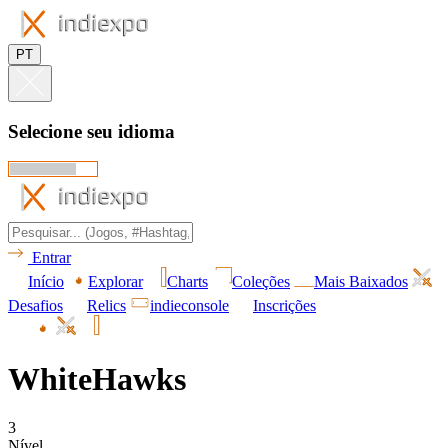
PT
Selecione seu idioma
Entrar
Início
Explorar
Charts
Coleções
Mais Baixados
Desafios
Relics
indieconsole
Inscrições
WhiteHawks
3
Nível